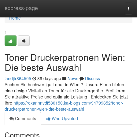
Home
express-page
Togg
navi
Home
1
Toner Druckerpatronen Wien:
Die beste Auswahl
iandjfr864505
86 days ago
News
Discuss
Suchen Sie hochwertige Toner in Wien ? Unsere Firma bieten
eine riesige Vielfalt an Toner für alle Druckergeräte. Profitieren
Sie attraktive Preise und optimale Leistung . Entdecken Sie jetzt
Ihre
https://roxannnvdi580150.ka-blogs.com/94799652/toner-
druckerpatronen-wien-die-beste-auswahl
Comments
Who Upvoted
Comments