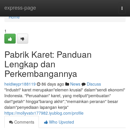
Home
express-page
Togg
navi
Home
1
Pabrik Karet: Panduan
Lengkap dan
Perkembangannya
heidiwypr188119
86 days ago
News
Discuss
"Industri" karet merupakan"elemen krusial" dalam"sendi ekonomi"
Indonesia. "Perusahaan" karet, yang meliputi"pembuatan"
dari"getah" hingga"barang akhir","memainkan peranan" besar
dalam"penyediaan lapangan kerja"
https://mollyvatx177982.iyublog.com/profile
Comments
Who Upvoted