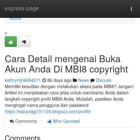
Home
express-page
Togg
navi
Home
1
Cara Detail mengenai Buka
Akun Anda Di MBI8 copyright
kathrynijnk684271
86 days ago
News
Discuss
Memiliki kesulitan dengan melakukan akses pada MBI8? Jangan!
Artikel ini menjelaskan cara jelas untuk membantu Anda dalam
langkah copyright profil MBI8 Anda. Mulailah, pastikan Anda
mengingat nama pengguna dan password
https://kiaraviqg131139.blogozz.com/profile
Comments
Who Upvoted
Comments