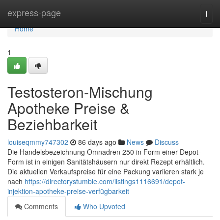
Home
express-page
Togg
navi
Home
1
Testosteron-Mischung
Apotheke Preise &
Beziehbarkeit
louiseqmmy747302
86 days ago
News
Discuss
Die Handelsbezeichnung Omnadren 250 in Form einer Depot-
Form ist in einigen Sanitätshäusern nur direkt Rezept erhältlich.
Die aktuellen Verkaufspreise für eine Packung variieren stark je
nach
https://directorystumble.com/listings1116691/depot-
injektion-apotheke-preise-verfügbarkeit
Comments
Who Upvoted