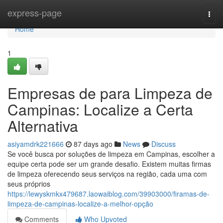
Home
express-page
Togg
navi
Home
1
Empresas de para Limpeza de
Campinas: Localize a Certa
Alternativa
asiyamdrk221666
87 days ago
News
Discuss
Se você busca por soluções de limpeza em Campinas, escolher a
equipe certa pode ser um grande desafio. Existem muitas firmas
de limpeza oferecendo seus serviços na região, cada uma com
seus próprios
https://lewyskmkx479687.laowaiblog.com/39903000/firamas-de-
limpeza-de-campinas-localize-a-melhor-opção
Comments
Who Upvoted