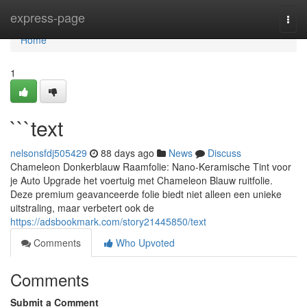
Home
express-page
Togg
navi
Home
1
```text
nelsonsfdj505429
88 days ago
News
Discuss
Chameleon Donkerblauw Raamfolie: Nano-Keramische Tint voor
je Auto Upgrade het voertuig met Chameleon Blauw ruitfolie.
Deze premium geavanceerde folie biedt niet alleen een unieke
uitstraling, maar verbetert ook de
https://adsbookmark.com/story21445850/text
Comments
Who Upvoted
Comments
Submit a Comment