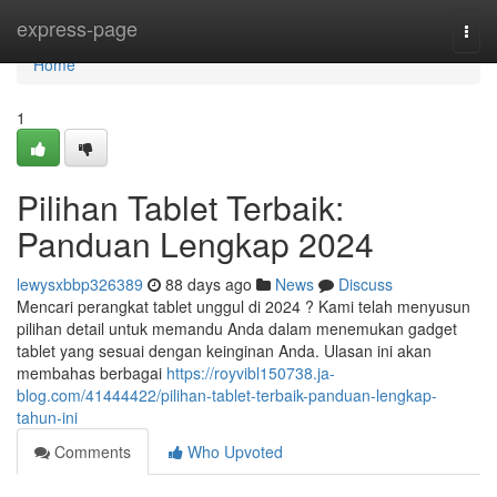
Home
express-page
Togg
navi
Home
1
Pilihan Tablet Terbaik:
Panduan Lengkap 2024
lewysxbbp326389
88 days ago
News
Discuss
Mencari perangkat tablet unggul di 2024 ? Kami telah menyusun
pilihan detail untuk memandu Anda dalam menemukan gadget
tablet yang sesuai dengan keinginan Anda. Ulasan ini akan
membahas berbagai
https://royvibl150738.ja-
blog.com/41444422/pilihan-tablet-terbaik-panduan-lengkap-
tahun-ini
Comments
Who Upvoted