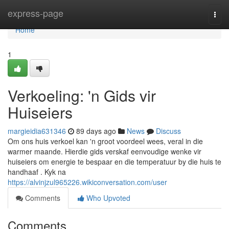
Home
express-page
Togg
navi
Home
1
Verkoeling: 'n Gids vir
Huiseiers
margieidia631346
89 days ago
News
Discuss
Om ons huis verkoel kan 'n groot voordeel wees, veral in die
warmer maande. Hierdie gids verskaf eenvoudige wenke vir
huiseiers om energie te bespaar en die temperatuur by die huis te
handhaaf . Kyk na
https://alvinjzul965226.wikiconversation.com/user
Comments
Who Upvoted
Comments