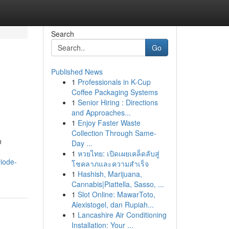
Search
Go
Published News
1
Professionals in K-Cup
Coffee Packaging Systems
1
Senior Hiring : Directions
and Approaches...
1
Enjoy Faster Waste
Collection Through Same-
n
Day ...
1
หวยไทย: เปิดเผยเคล็ดลับสู่
iode-
โชคลาภและความสำเร็จ
1
Hashish, Marijuana,
Cannabis|Piattella, Sasso, ...
1
Slot Online: MawarToto,
Alexistogel, dan Rupiah...
1
Lancashire Air Conditioning
Installation: Your ...