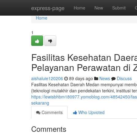
Home
express-page
Home
New
Submit
Home
1
Fasilitas Kesehatan Daer
Pelayanan Perawatan di 
aishaluie120206
89 days ago
News
Discuss
Fasilitas Kesehatan Daerah Medan mempunyai member
{teknologi mutakhir dan pendekatan terkini, institusi 
https://lewisbhbm180977.yomoblog.com/48542450/fas
sekarang
Comments
Who Upvoted
Comments