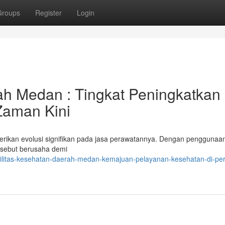
Groups
Register
Login
ah Medan : Tingkat Peningkatkan
Zaman Kini
ikan evolusi signifikan pada jasa perawatannya. Dengan penggunaa
tersebut berusaha demi
ilitas-kesehatan-daerah-medan-kemajuan-pelayanan-kesehatan-di-per