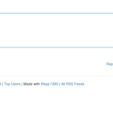
Rep
d
|
Top Users
| Made with
Kliqqi CMS
|
All RSS Feeds