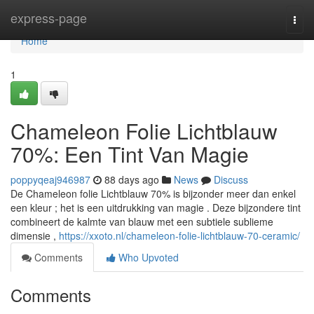
Home
express-page
Togg
navi
Home
1
Chameleon Folie Lichtblauw
70%: Een Tint Van Magie
poppyqeaj946987
88 days ago
News
Discuss
De Chameleon folie Lichtblauw 70% is bijzonder meer dan enkel
een kleur ; het is een uitdrukking van magie . Deze bijzondere tint
combineert de kalmte van blauw met een subtiele sublieme
dimensie ,
https://xxoto.nl/chameleon-folie-lichtblauw-70-ceramic/
Comments
Who Upvoted
Comments