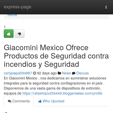
Home
express-page
Togg
navi
Home
1
Giacomini Mexico Ofrece
Productos de Seguridad contra
incendios y Seguridad
carlypwpa594887
92 days ago
News
Discuss
En Giacomini Mexico , nos dedicamos en suministrar soluciones
integrales para la seguridad contra conflagraciones en el país .
Disponemos de una vasta gama de dispositivos de extinción,
equipos de
https://rafaelvqzv254449.bloggerswise.com/profile
Comments
Who Upvoted