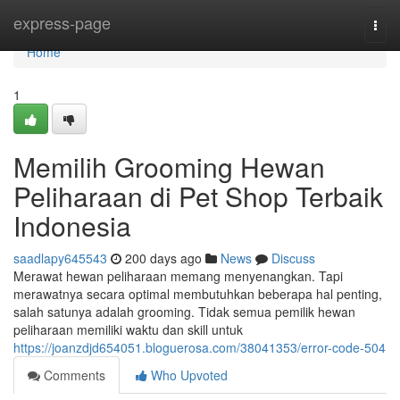
Home
express-page
Togg
navi
Home
1
Memilih Grooming Hewan
Peliharaan di Pet Shop Terbaik
Indonesia
saadlapy645543
200 days ago
News
Discuss
Merawat hewan peliharaan memang menyenangkan. Tapi
merawatnya secara optimal membutuhkan beberapa hal penting,
salah satunya adalah grooming. Tidak semua pemilik hewan
peliharaan memiliki waktu dan skill untuk
https://joanzdjd654051.bloguerosa.com/38041353/error-code-504
Comments
Who Upvoted