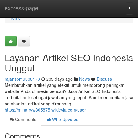
Home
express-page
Togg
navi
Home
1
Layanan Artikel SEO Indonesia
Unggul
rajansomu308173
203 days ago
News
Discuss
Membutuhkan artikel yang efektif untuk mendorong peringkat
website Anda di mesin pencari? Jasa Artikel SEO Indonesia
Terbaik hadir sebagai jawaban yang tepat. Kami memberikan jasa
pembuatan artikel yang dirancang
https://minafrvw305875.wikievia.com/user
Comments
Who Upvoted
Comments