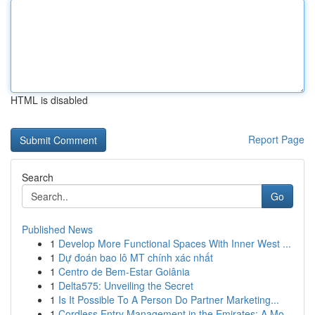
HTML is disabled
Report Page
Search
Go
Published News
1
Develop More Functional Spaces With Inner West ...
1
Dự đoán bao lô MT chính xác nhất
1
Centro de Bem-Estar Goiânia
1
Delta575: Unveiling the Secret
1
Is It Possible To A Person Do Partner Marketing...
1
Cordless Entry Management in the Emirates: A Mo...