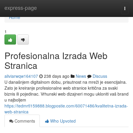
Home
express-page
Togg
navi
Home
1
Profesionalna Izrada Web
Stranica
aliviarwqw164107
238 days ago
News
Discuss
U današnjem digitalnom dobu, prisutnost na mreži je esencijalna.
Zato je kreiranje profesionalne web stranice kritična za svaki
biznis ili pojedinac. Vrhunski web dizajneri mogu ukloniti vaš brand
u najboljem
https://tedmrtl159888.blogpostie.com/60071486/kvalitetna-izrada-
web-stranica
Comments
Who Upvoted