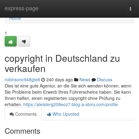
Home
express-page
Togg
navi
Home
1
copyright in Deutschland zu
verkaufen
robinsonc948gte8
240 days ago
News
Discuss
Dies ist eine gute Agentur, an die Sie sich wenden können, wenn
Sie Probleme beim Erwerb Ihres Führerscheins haben. Sie kann
Ihnen helfen, einen registrierten copyright ohne Prüfung zu
erhalten.
https://aleisterg208eoz7.blog-a-story.com/profile
Comments
Who Upvoted
Comments