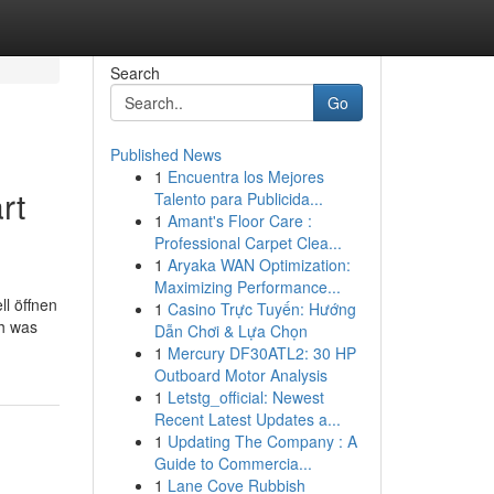
Search
Go
Published News
1
Encuentra los Mejores
rt
Talento para Publicida...
1
Amant's Floor Care :
Professional Carpet Clea...
1
Aryaka WAN Optimization:
Maximizing Performance...
l öffnen
1
Casino Trực Tuyến: Hướng
ch was
Dẫn Chơi & Lựa Chọn
1
Mercury DF30ATL2: 30 HP
Outboard Motor Analysis
1
Letstg_official: Newest
Recent Latest Updates a...
1
Updating The Company : A
Guide to Commercia...
1
Lane Cove Rubbish