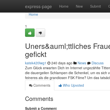
Home
express-page
Home
New
Submit
Home
1
Uners&auml;ttliches Frau
gefickt
katek420lwg1
240 days ago
News
Discuss
Zum Glück erwarten Dich im Internet ungezählte Titte
die dauergeilen Schlampen die Schenkel, um es sich v
feineres als die grandiosen FSK Filme? Um das tatsäc
Comments
Who Upvoted
Comments
Submit a Comment