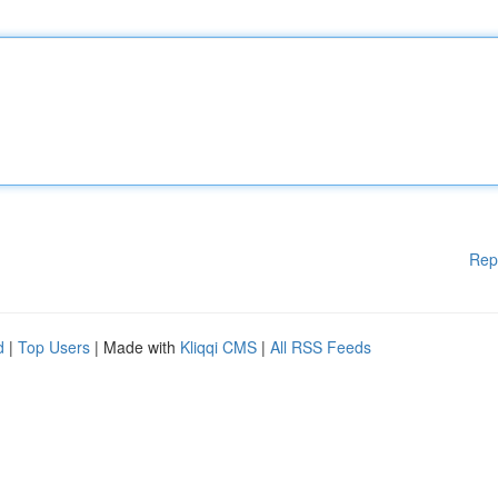
Rep
d
|
Top Users
| Made with
Kliqqi CMS
|
All RSS Feeds