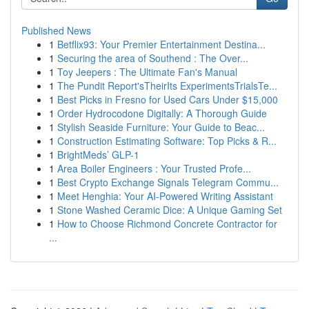
Published News
1
Betflix93: Your Premier Entertainment Destina...
1
Securing the area of Southend : The Over...
1
Toy Jeepers : The Ultimate Fan's Manual
1
The Pundit Report'sTheirIts ExperimentsTrialsTe...
1
Best Picks in Fresno for Used Cars Under $15,000
1
Order Hydrocodone Digitally: A Thorough Guide
1
Stylish Seaside Furniture: Your Guide to Beac...
1
Construction Estimating Software: Top Picks & R...
1
BrightMeds’ GLP-1
1
Area Boiler Engineers : Your Trusted Profe...
1
Best Crypto Exchange Signals Telegram Commu...
1
Meet Henghia: Your AI-Powered Writing Assistant
1
Stone Washed Ceramic Dice: A Unique Gaming Set
1
How to Choose Richmond Concrete Contractor for
...