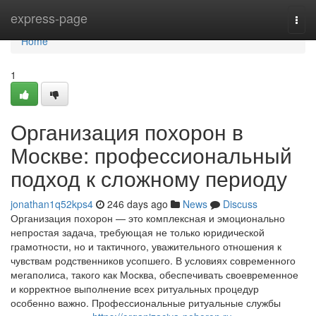
Home
express-page
Togg
navi
Home
1
Организация похорон в
Москве: профессиональный
подход к сложному периоду
jonathan1q52kps4
246 days ago
News
Discuss
Организация похорон — это комплексная и эмоционально
непростая задача, требующая не только юридической
грамотности, но и тактичного, уважительного отношения к
чувствам родственников усопшего. В условиях современного
мегаполиса, такого как Москва, обеспечивать своевременное
и корректное выполнение всех ритуальных процедур
особенно важно. Профессиональные ритуальные службы