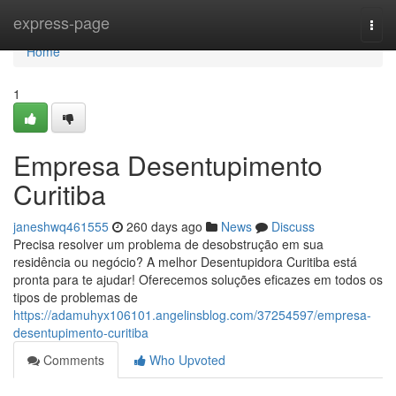
Home
express-page
Togg
navi
Home
1
Empresa Desentupimento
Curitiba
janeshwq461555
260 days ago
News
Discuss
Precisa resolver um problema de desobstrução em sua
residência ou negócio? A melhor Desentupidora Curitiba está
pronta para te ajudar! Oferecemos soluções eficazes em todos os
tipos de problemas de
https://adamuhyx106101.angelinsblog.com/37254597/empresa-
desentupimento-curitiba
Comments
Who Upvoted