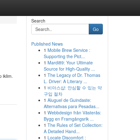
Search
Go
Published News
1
Mobile Brew Service :
Supporting the Pict...
1
Mardi89: Your Ultimate
Source for High-Quality ...
1
The Legacy of Dr. Thomas
 iklim.
L. Driver: A Literary ...
1
비아스샵: 안심할 수 있는 약
구입 절차
1
Aluguel de Guindaste:
Alternativas para Pesadas...
1
Webbdesign från Västerås:
Bygg en Framgångsrik ...
1
The Rules of Set Collection:
A Detailed Hand...
1
Locate Discomfort :