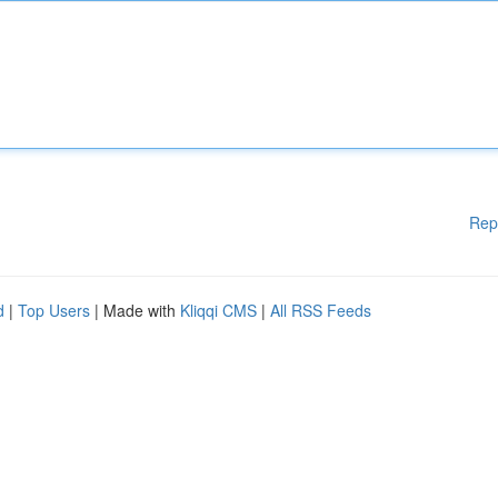
Rep
d
|
Top Users
| Made with
Kliqqi CMS
|
All RSS Feeds