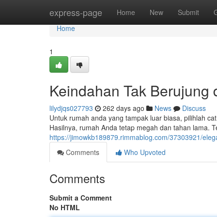
Home
express-page
Home
New
Submit
Home
1
Keindahan Tak Berujung
lilydjqs027793
262 days ago
News
Discuss
Untuk rumah anda yang tampak luar biasa, pilihlah cat
Hasilnya, rumah Anda tetap megah dan tahan lama. T
https://jimowkb189879.rimmablog.com/37303921/eleg
Comments
Who Upvoted
Comments
Submit a Comment
No HTML