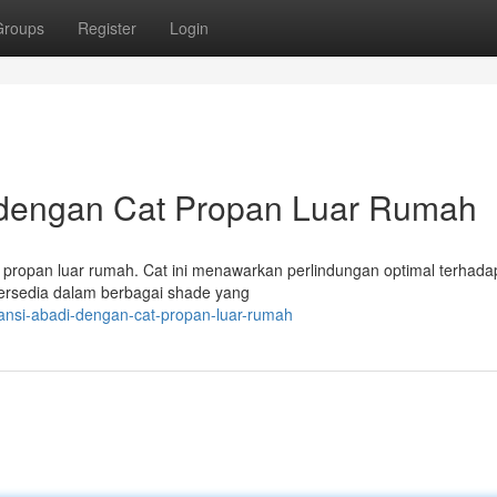
Groups
Register
Login
 dengan Cat Propan Luar Rumah
 propan luar rumah. Cat ini menawarkan perlindungan optimal terhadap
ersedia dalam berbagai shade yang
ansi-abadi-dengan-cat-propan-luar-rumah