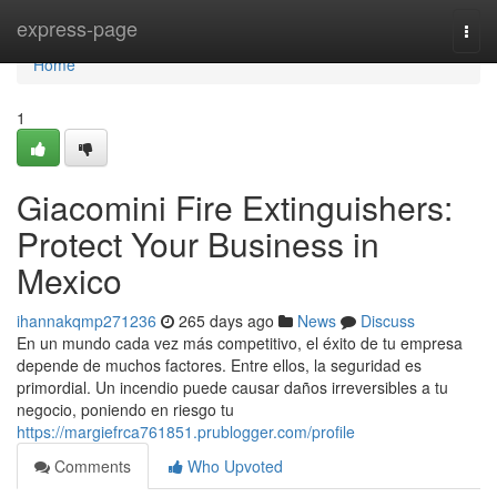
Home
express-page
Togg
navi
Home
1
Giacomini Fire Extinguishers:
Protect Your Business in
Mexico
ihannakqmp271236
265 days ago
News
Discuss
En un mundo cada vez más competitivo, el éxito de tu empresa
depende de muchos factores. Entre ellos, la seguridad es
primordial. Un incendio puede causar daños irreversibles a tu
negocio, poniendo en riesgo tu
https://margiefrca761851.prublogger.com/profile
Comments
Who Upvoted