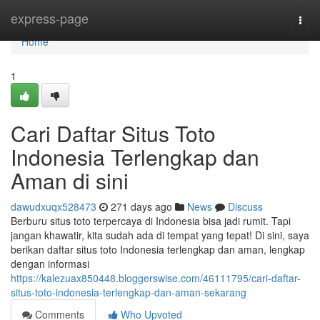
Home
express-page
Togg
navi
Home
1
Cari Daftar Situs Toto
Indonesia Terlengkap dan
Aman di sini
dawudxuqx528473
271 days ago
News
Discuss
Berburu situs toto terpercaya di Indonesia bisa jadi rumit. Tapi
jangan khawatir, kita sudah ada di tempat yang tepat! Di sini, saya
berikan daftar situs toto Indonesia terlengkap dan aman, lengkap
dengan informasi
https://kalezuax850448.bloggerswise.com/46111795/cari-daftar-
situs-toto-indonesia-terlengkap-dan-aman-sekarang
Comments
Who Upvoted