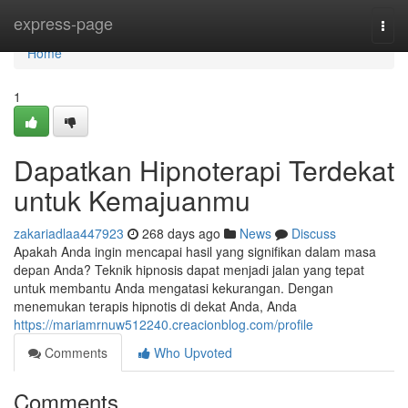
Home
express-page
Togg
navi
Home
1
Dapatkan Hipnoterapi Terdekat
untuk Kemajuanmu
zakariadlaa447923
268 days ago
News
Discuss
Apakah Anda ingin mencapai hasil yang signifikan dalam masa
depan Anda? Teknik hipnosis dapat menjadi jalan yang tepat
untuk membantu Anda mengatasi kekurangan. Dengan
menemukan terapis hipnotis di dekat Anda, Anda
https://mariamrnuw512240.creacionblog.com/profile
Comments
Who Upvoted
Comments