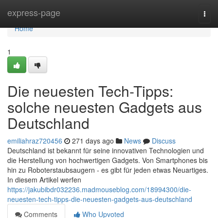
Home
express-page
Togg
navi
Home
1
Die neuesten Tech-Tipps:
solche neuesten Gadgets aus
Deutschland
emiliahraz720456
271 days ago
News
Discuss
Deutschland ist bekannt für seine innovativen Technologien und
die Herstellung von hochwertigen Gadgets. Von Smartphones bis
hin zu Roboterstaubsaugern - es gibt für jeden etwas Neuartiges.
In diesem Artikel werfen
https://jakubibdr032236.madmouseblog.com/18994300/die-
neuesten-tech-tipps-die-neuesten-gadgets-aus-deutschland
Comments
Who Upvoted