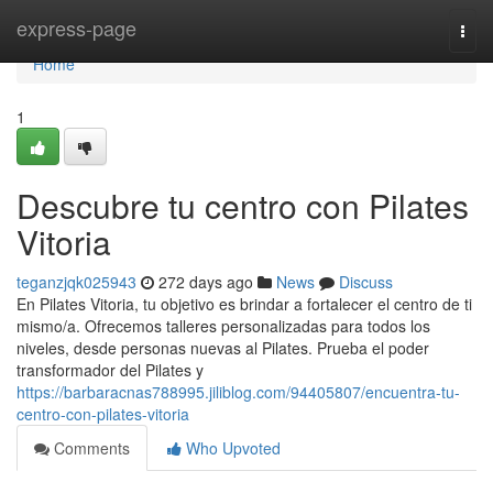
Home
express-page
Togg
navi
Home
1
Descubre tu centro con Pilates
Vitoria
teganzjqk025943
272 days ago
News
Discuss
En Pilates Vitoria, tu objetivo es brindar a fortalecer el centro de ti
mismo/a. Ofrecemos talleres personalizadas para todos los
niveles, desde personas nuevas al Pilates. Prueba el poder
transformador del Pilates y
https://barbaracnas788995.jiliblog.com/94405807/encuentra-tu-
centro-con-pilates-vitoria
Comments
Who Upvoted