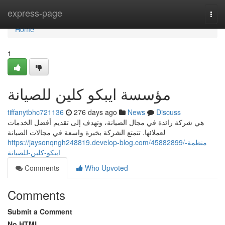
Home
express-page
Togg
navi
Home
1
مؤسسة ايبكو كلين للصيانة
tiffanytbhc721136
276 days ago
News
Discuss
هي شركة رائدة في مجال الصيانة، وتهدف إلى تقديم أفضل الخدمات
لعملائها. تتمتع الشركة بخبرة واسعة في مجالات الصيانة
https://jaysonqngh248819.develop-blog.com/45882899/منظمة-
ايبكو-كلين-للصيانة
Comments
Who Upvoted
Comments
Submit a Comment
No HTML