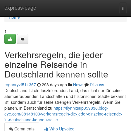
Home
express-page
Togg
navi
Home
1
Verkehrsregeln, die jeder
einzelne Reisende in
Deutschland kennen sollte
reganryzf511367
293 days ago
News
Discuss
Deutschland ist ein faszinierendes Land, das nicht nur für seine
atemberaubenden Landschaften und historischen Städte bekannt
ist, sondern auch für seine strengen Verkehrsregeln. Wenn Sie
planen, in Deutschland zu
https://flynnxsup359836.blog-
eye.com/38148103/verkehrsregeln-die-jeder-einzelne-reisende-
in-deutschland-kennen-sollte
Comments
Who Upvoted