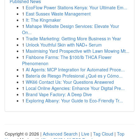
Published News
1
EcoFlow Power Stations Kenya: Your Ultimate Em...
1
East Sussex Waste Management
1
It: The Kingmaker
1
Mahape Website Design Services: Elevate Your
On...
1
Tradie Marketing: Getting More Business in Year
1
Unlock Youthful Skin with NAD+ Serum
1
Maximising Yard Prospective with Lawn Mowing Mt...
1
Fishbone Farms: The $100/lb THCA Flower
Phenomenon
1
AI Agents: MCP Integration for Automated Proce...
1
Batería de Riesgo Profesional ¿Qué es y Cómo...
1
WK66 Contact Us: Your Questions Answered
1
Local Online Agencies: Enhance Your Digital Pre...
1
Brand Vape Factory: A Deep Dive
1
Exploring Albany: Your Guide to Eco-Friendly Tr...
Copyright © 2026 |
Advanced Search
|
Live
|
Tag Cloud
|
Top