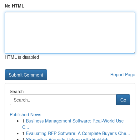
No HTML
HTML is disabled
Report Page
Search
Go
Published News
1
Business Management Software: Real-World Use
C...
1
Evaluating RFP Software: A Complete Buyer's Che...
1
Streamline Property Upkeep with Rubbish