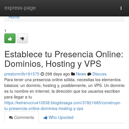
Home
express-page
Togg
navi
Home
1
Establece tu Presencia Online:
Dominios, Hosting y VPS
prestonmtlv181575
298 days ago
News
Discuss
Para tener una presencia online sólida, necesitas los elementos
básicos: un dominio, hosting y, posiblemente, un VPS. Un dominio
es tu nombre en internet, la dirección que los usuarios escriben
para llegar a tu
https://keiranucru410538.blogdosaga.com/37821685/construye-
tu-presencia-online-dominios-hosting-y-vps
Comments
Who Upvoted