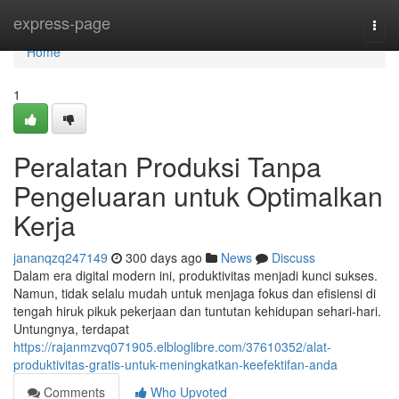
Home
express-page
Togg
navi
Home
1
Peralatan Produksi Tanpa
Pengeluaran untuk Optimalkan
Kerja
jananqzq247149
300 days ago
News
Discuss
Dalam era digital modern ini, produktivitas menjadi kunci sukses.
Namun, tidak selalu mudah untuk menjaga fokus dan efisiensi di
tengah hiruk pikuk pekerjaan dan tuntutan kehidupan sehari-hari.
Untungnya, terdapat
https://rajanmzvq071905.elbloglibre.com/37610352/alat-
produktivitas-gratis-untuk-meningkatkan-keefektifan-anda
Comments
Who Upvoted