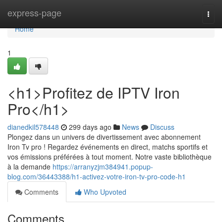
Home
express-page
Togg
navi
Home
1
<h1>Profitez de IPTV Iron
Pro</h1>
dianedkil578448
299 days ago
News
Discuss
Plongez dans un univers de divertissement avec abonnement
Iron Tv pro ! Regardez événements en direct, matchs sportifs et
vos émissions préférées à tout moment. Notre vaste bibliothèque
à la demande
https://arranyzjm384941.popup-
blog.com/36443388/h1-activez-votre-iron-tv-pro-code-h1
Comments
Who Upvoted
Comments