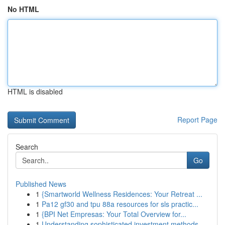
No HTML
HTML is disabled
Report Page
Search
Go
Published News
1
{Smartworld Wellness Residences: Your Retreat ...
1
Pa12 gf30 and tpu 88a resources for sls practic...
1
{BPI Net Empresas: Your Total Overview for...
1
Understanding sophisticated investment methods...