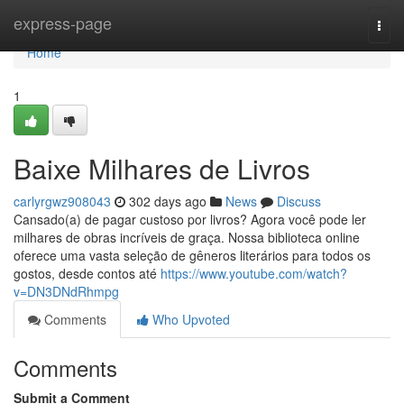
Home
express-page
Togg
navi
Home
1
Baixe Milhares de Livros
carlyrgwz908043
302 days ago
News
Discuss
Cansado(a) de pagar custoso por livros? Agora você pode ler
milhares de obras incríveis de graça. Nossa biblioteca online
oferece uma vasta seleção de gêneros literários para todos os
gostos, desde contos até
https://www.youtube.com/watch?
v=DN3DNdRhmpg
Comments
Who Upvoted
Comments
Submit a Comment