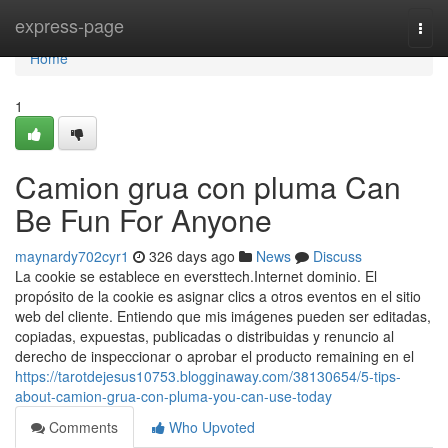
Home
express-page
Togg
navi
Home
1
Camion grua con pluma Can
Be Fun For Anyone
maynardy702cyr1
326 days ago
News
Discuss
La cookie se establece en eversttech.Internet dominio. El
propósito de la cookie es asignar clics a otros eventos en el sitio
web del cliente. Entiendo que mis imágenes pueden ser editadas,
copiadas, expuestas, publicadas o distribuidas y renuncio al
derecho de inspeccionar o aprobar el producto remaining en el
https://tarotdejesus10753.blogginaway.com/38130654/5-tips-
about-camion-grua-con-pluma-you-can-use-today
Comments
Who Upvoted