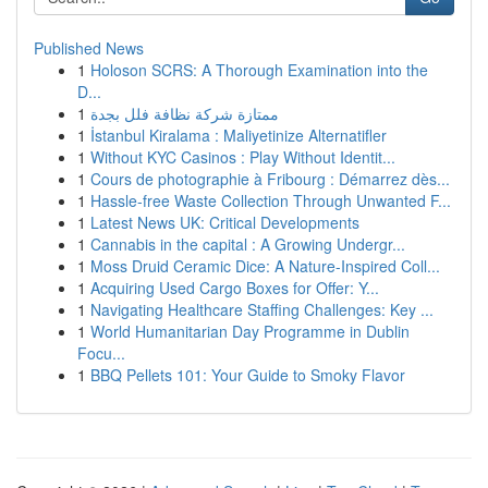
Published News
1
Holoson SCRS: A Thorough Examination into the
D...
1
ممتازة شركة نظافة فلل بجدة
1
İstanbul Kiralama : Maliyetinize Alternatifler
1
Without KYC Casinos : Play Without Identit...
1
Cours de photographie à Fribourg : Démarrez dès...
1
Hassle-free Waste Collection Through Unwanted F...
1
Latest News UK: Critical Developments
1
Cannabis in the capital : A Growing Undergr...
1
Moss Druid Ceramic Dice: A Nature-Inspired Coll...
1
Acquiring Used Cargo Boxes for Offer: Y...
1
Navigating Healthcare Staffing Challenges: Key ...
1
World Humanitarian Day Programme in Dublin
Focu...
1
BBQ Pellets 101: Your Guide to Smoky Flavor