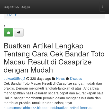
Home
express-page
Togg
navi
Home
1
Buatkan Artikel Lengkap
Tentang Cara Cek Bandar Toto
Macau Result di Casaprize
dengan Mudah
dukea085vdj2
328 days ago
News
Discuss
Cek Bandar Toto Macau Result di Casaprize sangat mudah dan
praktis. Dengan mengikuti langkah-langkah di atas, Anda bisa
mendapatkan hasil keluaran secara cepat dan akurat kapan saja.
Hal ini sangat membantu pemain dalam menganalisis data dan
membuat prediksi untuk taruhan selanjutnya.
https://messiahbxqkz.blogdon.net/buatkan-artikel-lengkap-