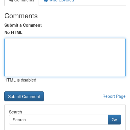
Comments
Submit a Comment
No HTML
HTML is disabled
Report Page
Search
Go