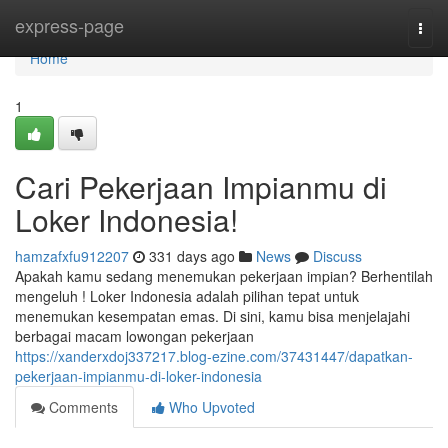
Home
express-page
Togg
navi
Home
1
Cari Pekerjaan Impianmu di
Loker Indonesia!
hamzafxfu912207
331 days ago
News
Discuss
Apakah kamu sedang menemukan pekerjaan impian? Berhentilah
mengeluh ! Loker Indonesia adalah pilihan tepat untuk
menemukan kesempatan emas. Di sini, kamu bisa menjelajahi
berbagai macam lowongan pekerjaan
https://xanderxdoj337217.blog-ezine.com/37431447/dapatkan-
pekerjaan-impianmu-di-loker-indonesia
Comments
Who Upvoted