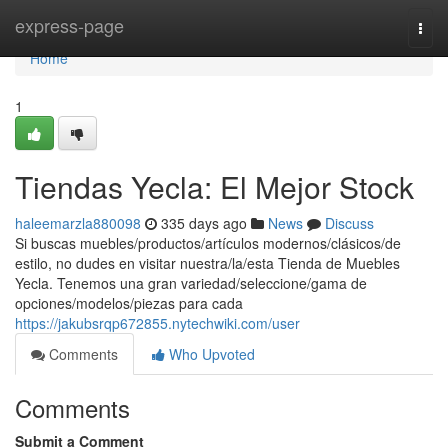
Home
express-page
Togg
navi
Home
1
Tiendas Yecla: El Mejor Stock
haleemarzla880098
335 days ago
News
Discuss
Si buscas muebles/productos/artículos modernos/clásicos/de
estilo, no dudes en visitar nuestra/la/esta Tienda de Muebles
Yecla. Tenemos una gran variedad/seleccione/gama de
opciones/modelos/piezas para cada
https://jakubsrqp672855.nytechwiki.com/user
Comments
Who Upvoted
Comments
Submit a Comment