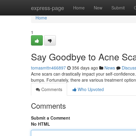
Home
express-page
Home
New
Submit
Home
1
Say Goodbye to Acne Scar
tomasmttn466897
356 days ago
News
Discus
Acne scars can drastically impact your self-confidence
bumps. Fortunately, there are various treatment option
Comments
Who Upvoted
Comments
Submit a Comment
No HTML