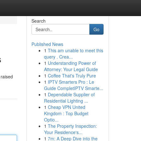
Search
Go
Published News
1
This am unable to meet this
s
query . Crea...
1
Understanding Power of
Attorney: Your Legal Guide
1
Coffee That's Truly Pure
 raised
1
IPTV Smarters Pro : Le
Guide CompletIPTV Smarte...
1
Dependable Supplier of
Residential Lighting ...
1
Cheap VPN United
Kingdom : Top Budget
Optio...
1
The Property Inspection:
Your Residence's...
1
7m: A Deep Dive into the