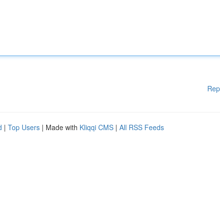
Rep
d
|
Top Users
| Made with
Kliqqi CMS
|
All RSS Feeds