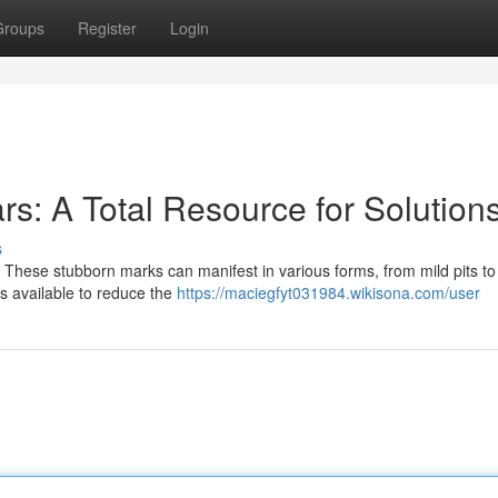
Groups
Register
Login
s: A Total Resource for Solution
s
. These stubborn marks can manifest in various forms, from mild pits to
s available to reduce the
https://maciegfyt031984.wikisona.com/user