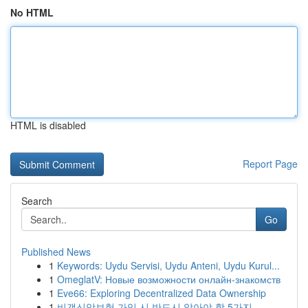
No HTML
HTML is disabled
Report Page
Search
Go
Published News
1
Keywords: Uydu Servisi, Uydu Anteni, Uydu Kurul...
1
OmeglatV: Новые возможности онлайн-знакомств
1
Eve66: Exploring Decentralized Data Ownership
1
비갱신암보험 가입 시 반드시 알아야 할 5가지