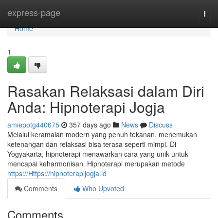
Home
express-page
Togg
navi
Home
1
Rasakan Relaksasi dalam Diri
Anda: Hipnoterapi Jogja
amiepotg440675
357 days ago
News
Discuss
Melalui keramaian modern yang penuh tekanan, menemukan
ketenangan dan relaksasi bisa terasa seperti mimpi. Di
Yogyakarta, hipnoterapi menawarkan cara yang unik untuk
mencapai keharmonisan. Hipnoterapi merupakan metode
https://Https://hipnoterapijogja.id
Comments
Who Upvoted
Comments