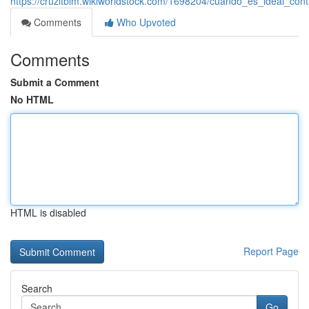
https://cruzitbim.wikiworldstock.com/1698204/cuándo_es_ideal_c
Comments
Who Upvoted
Comments
Submit a Comment
No HTML
HTML is disabled
Report Page
Search
Go