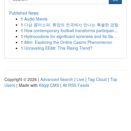
Published News
1
Audio Mania
1
다낭 콤마스파: 휴양의 천국에서 만나는 특별한 경험
1
How contemporary football transforms participan...
1
Hydrocodone for significant soreness and Its Sa...
1
88m: Exploring the Online Casino Phenomenon
1
Unraveling EE88: This Rising Trend?
Copyright © 2026 |
Advanced Search
|
Live
|
Tag Cloud
|
Top
Users
| Made with
Kliqqi CMS
|
All RSS Feeds