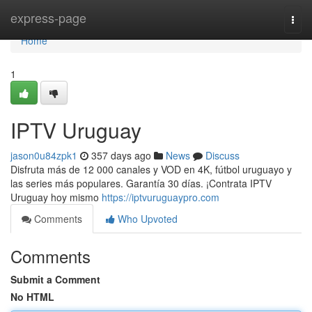
Home
express-page
Togg
navi
Home
1
IPTV Uruguay
jason0u84zpk1
357 days ago
News
Discuss
Disfruta más de 12 000 canales y VOD en 4K, fútbol uruguayo y
las series más populares. Garantía 30 días. ¡Contrata IPTV
Uruguay hoy mismo
https://iptvuruguaypro.com
Comments
Who Upvoted
Comments
Submit a Comment
No HTML