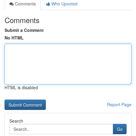
Comments
Who Upvoted
Comments
Submit a Comment
No HTML
HTML is disabled
Report Page
Search
Go