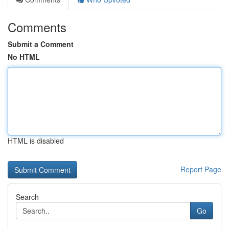
Comments
Submit a Comment
No HTML
HTML is disabled
Report Page
Search
Go