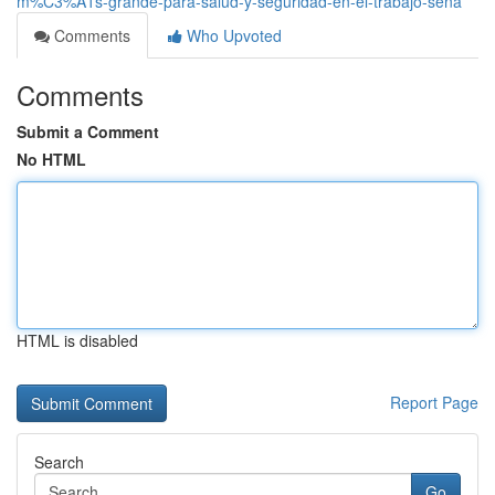
m%C3%A1s-grande-para-salud-y-seguridad-en-el-trabajo-sena
Comments
Who Upvoted
Comments
Submit a Comment
No HTML
HTML is disabled
Report Page
Search
Go