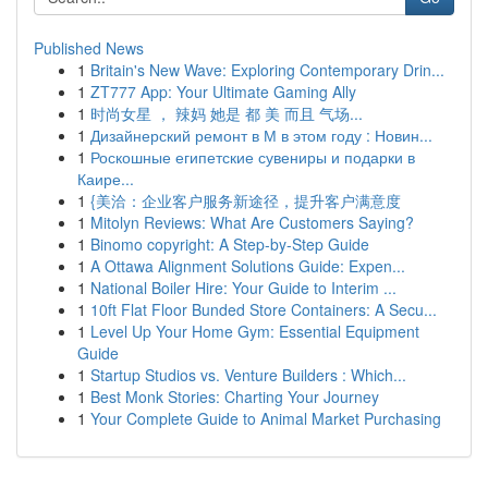
Published News
1
Britain's New Wave: Exploring Contemporary Drin...
1
ZT777 App: Your Ultimate Gaming Ally
1
时尚女星 ， 辣妈 她是 都 美 而且 气场...
1
Дизайнерский ремонт в М в этом году : Новин...
1
Роскошные египетские сувениры и подарки в
Каире...
1
{美洽：企业客户服务新途径，提升客户满意度
1
Mitolyn Reviews: What Are Customers Saying?
1
Binomo copyright: A Step-by-Step Guide
1
A Ottawa Alignment Solutions Guide: Expen...
1
National Boiler Hire: Your Guide to Interim ...
1
10ft Flat Floor Bunded Store Containers: A Secu...
1
Level Up Your Home Gym: Essential Equipment
Guide
1
Startup Studios vs. Venture Builders : Which...
1
Best Monk Stories: Charting Your Journey
1
Your Complete Guide to Animal Market Purchasing