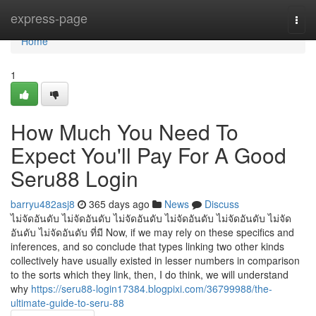
Home
express-page
Togg
navi
Home
1
How Much You Need To
Expect You'll Pay For A Good
Seru88 Login
barryu482asj8
365 days ago
News
Discuss
ไม่จัดอันดับ ไม่จัดอันดับ ไม่จัดอันดับ ไม่จัดอันดับ ไม่จัดอันดับ ไม่จัด
อันดับ ไม่จัดอันดับ ที่มี Now, if we may rely on these specifics and
inferences, and so conclude that types linking two other kinds
collectively have usually existed in lesser numbers in comparison
to the sorts which they link, then, I do think, we will understand
why
https://seru88-login17384.blogpixi.com/36799988/the-
ultimate-guide-to-seru-88