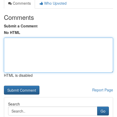
Comments
Who Upvoted
Comments
Submit a Comment
No HTML
HTML is disabled
Report Page
Search
Go