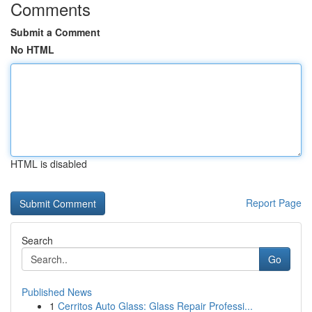
Comments
Submit a Comment
No HTML
HTML is disabled
Report Page
Search
Go
Published News
1
Cerritos Auto Glass: Glass Repair Professi...