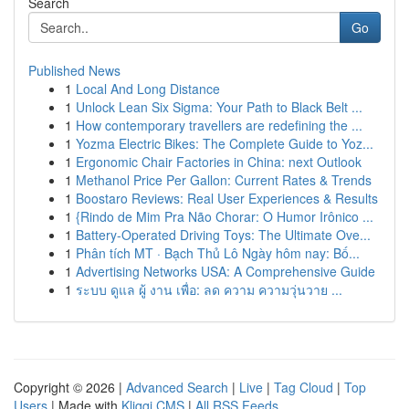
Search
Go
Published News
1
Local And Long Distance
1
Unlock Lean Six Sigma: Your Path to Black Belt ...
1
How contemporary travellers are redefining the ...
1
Yozma Electric Bikes: The Complete Guide to Yoz...
1
Ergonomic Chair Factories in China: next Outlook
1
Methanol Price Per Gallon: Current Rates & Trends
1
Boostaro Reviews: Real User Experiences & Results
1
{Rindo de Mim Pra Não Chorar: O Humor Irônico ...
1
Battery-Operated Driving Toys: The Ultimate Ove...
1
Phân tích MT · Bạch Thủ Lô Ngày hôm nay: Bố...
1
Advertising Networks USA: A Comprehensive Guide
1
ระบบ ดูแล ผู้ งาน เพื่อ: ลด ความ ความวุ่นวาย ...
Copyright © 2026 |
Advanced Search
|
Live
|
Tag Cloud
|
Top
Users
| Made with
Kliqqi CMS
|
All RSS Feeds