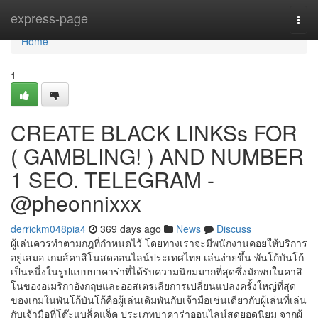
Home
express-page
Togg
navi
Home
1
CREATE BLACK LINKSs FOR
( GAMBLING! ) AND NUMBER
1 SEO. TELEGRAM -
@pheonnixxx
derrickm048pia4
369 days ago
News
Discuss
ผู้เล่นควรทำตามกฎที่กำหนดไว้ โดยทางเราจะมีพนักงานคอยให้บริการ
อยู่เสมอ เกมส์คาสิโนสดออนไลน์ประเทศไทย เล่นง่ายขึ้น พันโก้บันโก้
เป็นหนึ่งในรูปแบบบาคาร่าที่ได้รับความนิยมมากที่สุดซึ่งมักพบในคาสิ
โนของอเมริกาอังกฤษและออสเตรเลียการเปลี่ยนแปลงครั้งใหญ่ที่สุด
ของเกมในพันโก้บันโก้คือผู้เล่นเดิมพันกับเจ้ามือเช่นเดียวกับผู้เล่นที่เล่น
กับเจ้ามือที่โต๊ะแบล็คแจ็ค ประเภทบาคาร่าออนไลน์สดยอดนิยม จากผู้