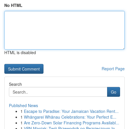
No HTML
HTML is disabled
Report Page
Search
Go
Published News
1
Escape to Paradise: Your Jamaican Vacation Rent...
1
Whāngarei Whānau Celebrations: Your Perfect E...
1
Are Zero-Down Solar Financing Programs Availabl...
1
VPN Maniak: Twój Przewodnik po Bezpiecznym In...