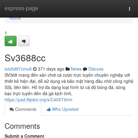
Home
express-page
Togg
navi
Home
1
Sv3688cc
luis5d97cmu6
371 days ago
News
Discuss
SV368 mang đến sân chơi cá cược trực tuyến chuyên nghiệp với
thiết kế hiện đại, dễ sử dụng và bảo mật hàng đầu nhờ công nghệ
SSL tiên tiến. Hỗ trợ đa dạng loại hình từ cá độ bóng đá, sòng
bạc trực tuyến đến đá gà kịch tính,
https://pad.flipdot.org/s/C405Ti0rm
Comments
Who Upvoted
Comments
Submit a Comment